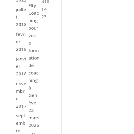
410
Elty
14
juille
Coac
23
t
hing
2018
pour
févri
votr
er
e
2018
form
ation
janvi
de
er
coac
2018
hing
nove
à
mbr
Gen
e
ève !
2017
22
sept
mars
emb
2026
re