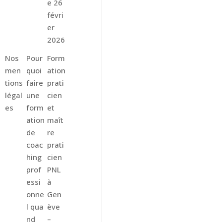
e
26
févri
er
2026
Nos
Pour
Form
men
quoi
ation
tions
faire
prati
légal
une
cien
es
form
et
ation
maît
de
re
coac
prati
hing
cien
prof
PNL
essi
à
onne
Gen
l qua
ève
nd
–