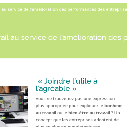
l au service de l’amélioration des performances des entrepris
vail au service de l’amélioration de
« Joindre l’utile à
l’agréable »
Vous ne trouveriez pas une expression
plus appropriée pour expliquer le
bonheur
au travail
ou le
bien-être au travail
? Un
concept que les entreprises adoptent de
plus en plus pour maintenir une