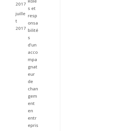
Rôle
2017
s et
juille
resp
t
onsa
2017
bilité
s
d’un
acco
mpa
gnat
eur
de
chan
gem
ent
en
entr
epris