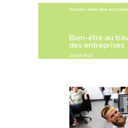
Accueil
»
Bien-être au travai
Bien-être au tra
des entreprises
22 Juil 2025