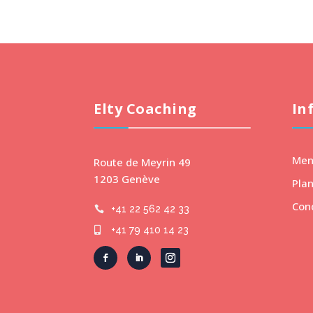
Elty Coaching
In
Men
Route de Meyrin 49
1203 Genève
Plan
Con
+41 22 562 42 33

+41 79 410 14 23
