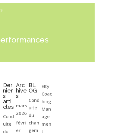
es
s performances
Der
Arc
BL
Elty
nier
hive
OG
Coac
s
s
Cond
arti
hing
mars
cles
uite
Man
2026
du
Cond
age
chan
févri
uite
men
gem
er
du
t