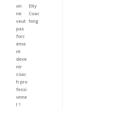
on
Elty
ne
Coac
veut
hing
pas
forc
éme
nt
deve
nir
coac
h pro
fessi
onne
l ?