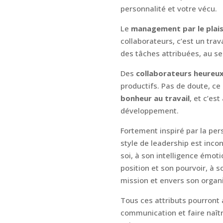
personnalité et votre vécu.
Le
management par le plais
collaborateurs, c’est un tra
des tâches attribuées, au s
Des
collaborateurs heureu
productifs. Pas de doute, c
bonheur au travail
, et c’es
développement.
Fortement inspiré par la pe
style de leadership est inco
soi, à son intelligence émot
position et son pourvoir, à s
mission et envers son organi
Tous ces attributs pourront a
communication et faire naît