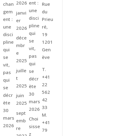
ent :
2026
chan
Rue
une
gem
du
janvi
disci
ent :
Prieu
er
pline
une
ré,
2026
qui
disci
19
déce
se
pline
1201
mbr
vit,
qui
Gen
e
pas
se
ève
2025
qui
vit,
T.
juille
se
pas
+41
t
décr
qui
22
2025
ète
se
562
30
décr
juin
42
mars
ète
2025
33
2026
30
sept
M.
mars
Choi
emb
+41
2026
sisse
re
79
z
2022