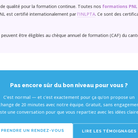
 de qualité pour la formation continue. Toutes nos
formations PNL
 PNL est certifié internationalement par
l'INLPTA
. Ce sont des certifi
ns peuvent être éligibles au chèque annuel de formation (CAF) du ca
Pas encore sûr du bon niveau pour vous ?
C'est normal — et c'est exactement pour ça qu'on propose un
change de 20 minutes avec notre équipe. Gratuit, sans engagemen
uste une conversation pour que vous repartiez avec les idées claire
PRENDRE UN RENDEZ-VOUS
LIRE LES TÉMOIGNAGES