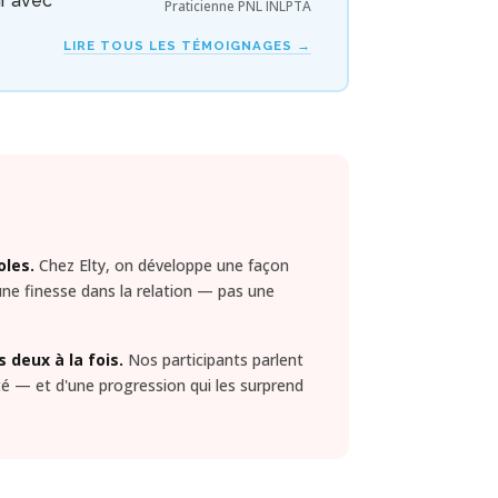
ur avec
Praticienne PNL INLPTA
LIRE TOUS LES TÉMOIGNAGES →
oles.
Chez Elty, on développe une façon
une finesse dans la relation — pas une
s deux à la fois.
Nos participants parlent
té — et d'une progression qui les surprend