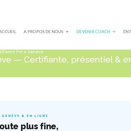
ACCUEIL
A PROPOS DE NOUS
DEVENIR COACH
ENT
tifiante Pnl à Genève
e — Certifiante, présentiel & e
 GENÈVE & EN LIGNE
ute plus fine,