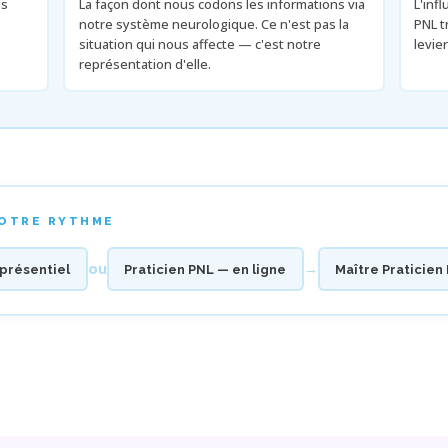
us
La façon dont nous codons les informations via
L'inf
notre système neurologique. Ce n'est pas la
PNL t
situation qui nous affecte — c'est notre
levie
représentation d'elle.
VOTRE RYTHME
ou
→
 présentiel
Praticien PNL — en ligne
Maître Praticien