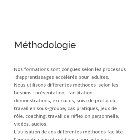
Méthodologie
Nos
formations
sont
conçues
selon
les
processus
d’apprentissages
accélérés
pour
adultes.
Nous
utilisons
différentes
méthodes
selon
les
besoins
:
présentation,
facilitation,
démonstrations,
exer
cices,
suivi
de
protocole,
travail
en
sous-groupe, cas
pratiques,
jeux
de
rôle,
coaching,
travail
de
réflexion
personnelle,
vidéos,
audios
.
L’utilisation
de
ces
différentes
mé
thodes
facilite
l’apprentissage
et
rend
nos
cours
intenses,