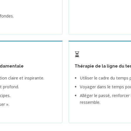
ofondes.
⏳
fondamentale
Thérapie de la ligne du te
on claire et inspirante.
Utiliser le cadre du temps
 profond.
Voyager dans le temps pour
cipes.
Alléger le passé, renforcer
ressemble.
ser ».