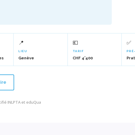
📍
💶
✅
LIEU
TARIF
PRÉ
es
Genève
CHF 4'400
Prat
rire
tifié
INLPTA
et
eduQua