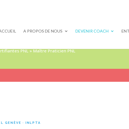
ACCUEIL
A PROPOS DE NOUS
DEVENIR COACH
ENT
rtifiantes PNL
»
Maître Praticien PNL
L GENÈVE · INLPTA