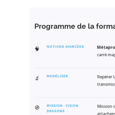
Programme de la form
Métaprog
NOTIONS AVANCÉES
🧠
carré mag
Repérer l
MODÉLISER
🔬
transmiss
Mission d
MISSION · VISION ·
🧭
DRAGONS
attache