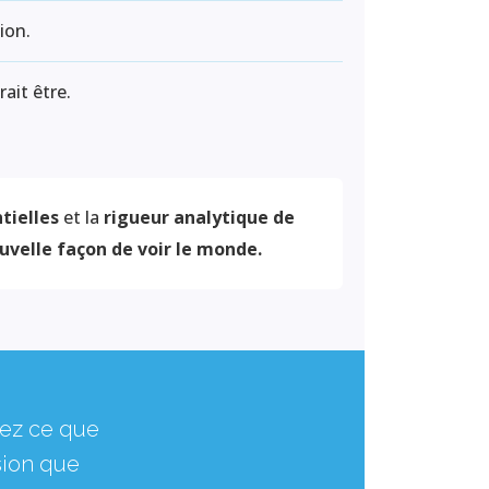
ion.
ait être.
tielles
et la
rigueur analytique de
uvelle façon de voir le monde.
rez ce que
sion que