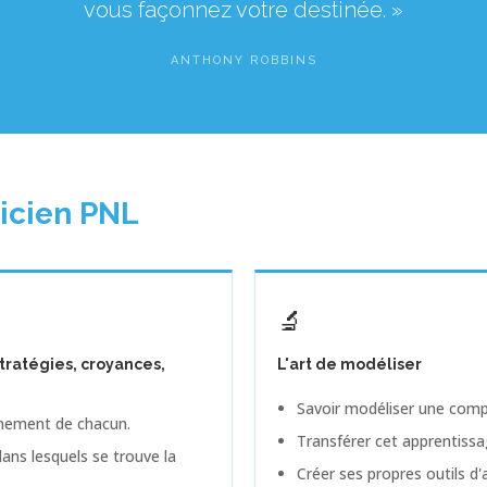
vous façonnez votre destinée. »
ANTHONY ROBBINS
ticien PNL
🔬
ratégies, croyances,
L'art de modéliser
Savoir modéliser une comp
nement de chacun.
Transférer cet apprentissa
ans lesquels se trouve la
Créer ses propres outils