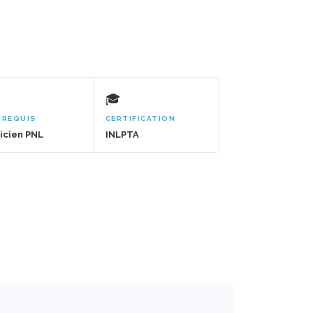
🎓
-REQUIS
CERTIFICATION
icien PNL
INLPTA