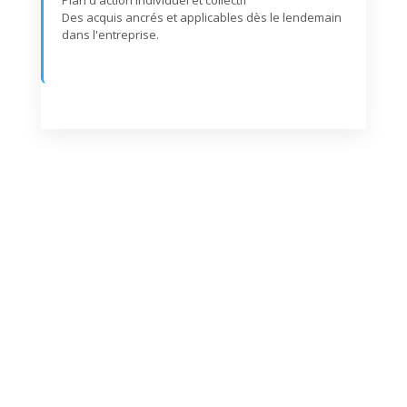
Plan d'action individuel et collectif
Des acquis ancrés et applicables dès le lendemain
dans l'entreprise.
Ce qui m'a surprise, c'est la
vitesse. En une journée, mes
managers
ont changé leur façon d'aborder