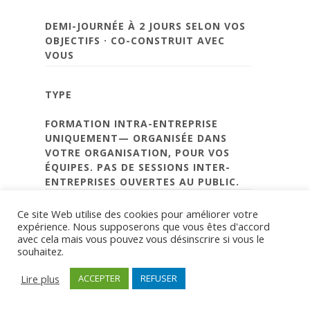
DEMI-JOURNÉE À 2 JOURS SELON VOS
OBJECTIFS · CO-CONSTRUIT AVEC
VOUS
TYPE
FORMATION INTRA-ENTREPRISE
UNIQUEMENT—
ORGANISÉE DANS
VOTRE ORGANISATION, POUR VOS
ÉQUIPES. PAS DE SESSIONS INTER-
ENTREPRISES OUVERTES AU PUBLIC.
Ce site Web utilise des cookies pour améliorer votre
PUBLIC
expérience. Nous supposerons que vous êtes d'accord
avec cela mais vous pouvez vous désinscrire si vous le
MANAGERS, CADRES,
souhaitez.
COLLABORATEURS, RESPONSABLES —
TOUS NIVEAUX
Lire plus
ACCEPTER
REFUSER