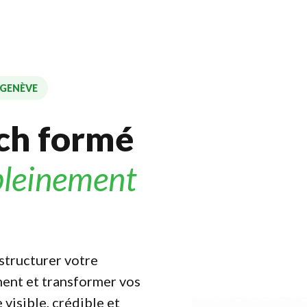
 GENÈVE
ach formé
pleinement
tructurer votre
ement et transformer vos
visible, crédible et