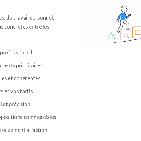
s, du travail personnel,
ns concrètes entre les
t professionnel
lients prioritaires
les et cohérentes
s et vos tarifs
l et précision
opositions commerciales
essivement à l’action