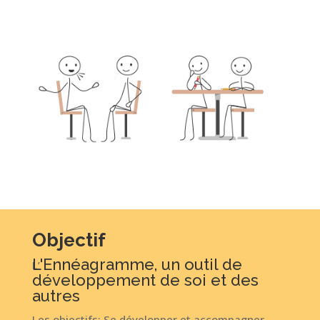
Objectif
L'Ennéagramme, un outil de
L’
développement de soi et des
autres
Les objectifs: Se développer et accompagner